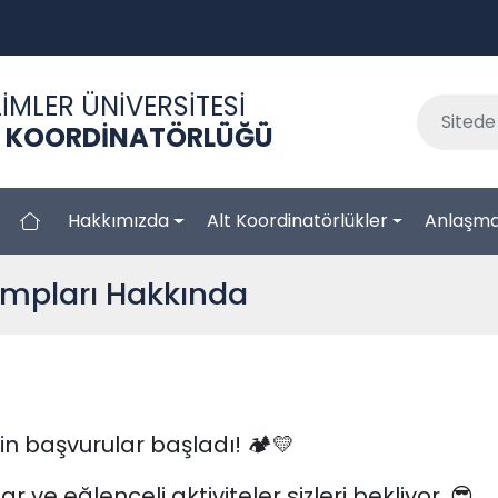
İMLER ÜNİVERSİTESİ
ER KOORDİNATÖRLÜĞÜ
Hakkımızda
Alt Koordinatörlükler
Anlaşma
ampları Hakkında
n başvurular başladı! 🏕️💛
 ve eğlenceli aktiviteler sizleri bekliyor. 😎