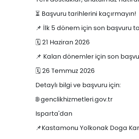
⏳ Başvuru tarihlerini kaçırmayın!
📌 İlk 5 dönem için son başvuru tar
🗓️ 21 Haziran 2026
📌 Kalan dönemler için son başvur
🗓️ 26 Temmuz 2026
Detaylı bilgi ve başvuru için:
🌐 genclikhizmetleri.gov.tr⁠
Isparta'dan
📌Kastamonu Yolkonak Doga Kamp